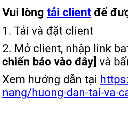
Vui lòng
tải client
để đượ
1. Tải và đặt client
2. Mở client, nhập link b
chiến báo vào đây]
và bấ
Xem hướng dẫn tại
https
nang/huong-dan-tai-va-c