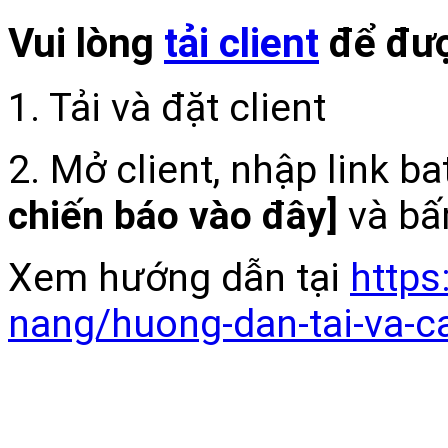
Vui lòng
tải client
để đượ
1. Tải và đặt client
2. Mở client, nhập link b
chiến báo vào đây]
và bấ
Xem hướng dẫn tại
https
nang/huong-dan-tai-va-c