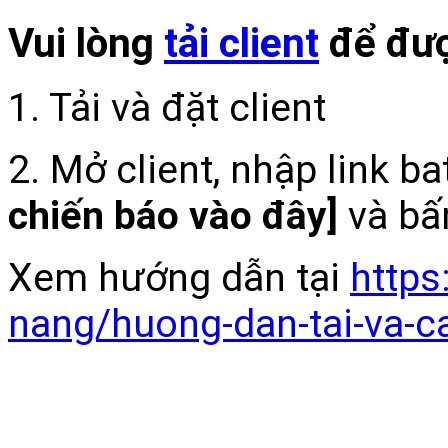
Vui lòng
tải client
để đượ
1. Tải và đặt client
2. Mở client, nhập link b
chiến báo vào đây]
và bấ
Xem hướng dẫn tại
https
nang/huong-dan-tai-va-c