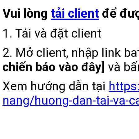
Vui lòng
tải client
để đượ
1. Tải và đặt client
2. Mở client, nhập link b
chiến báo vào đây]
và bấ
Xem hướng dẫn tại
https
nang/huong-dan-tai-va-c