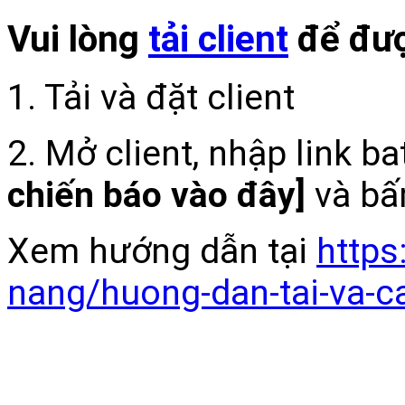
Vui lòng
tải client
để đượ
1. Tải và đặt client
2. Mở client, nhập link b
chiến báo vào đây]
và bấ
Xem hướng dẫn tại
https
nang/huong-dan-tai-va-c