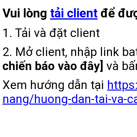
Vui lòng
tải client
để đượ
1. Tải và đặt client
2. Mở client, nhập link b
chiến báo vào đây]
và bấ
Xem hướng dẫn tại
https
nang/huong-dan-tai-va-c