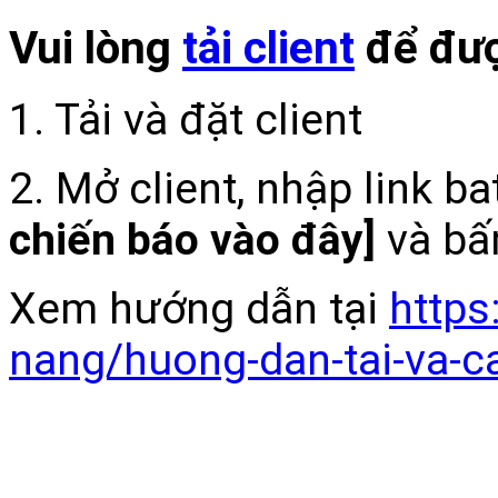
Vui lòng
tải client
để đượ
1. Tải và đặt client
2. Mở client, nhập link b
chiến báo vào đây]
và bấ
Xem hướng dẫn tại
https
nang/huong-dan-tai-va-c