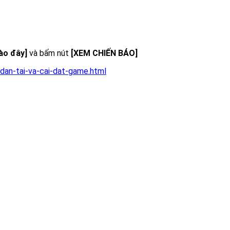
vào đây]
và bấm nút
[XEM CHIẾN BÁO]
dan-tai-va-cai-dat-game.html