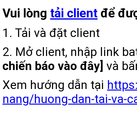
Vui lòng
tải client
để đượ
1. Tải và đặt client
2. Mở client, nhập link b
chiến báo vào đây]
và bấ
Xem hướng dẫn tại
https
nang/huong-dan-tai-va-c