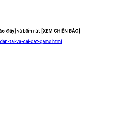
vào đây]
và bấm nút
[XEM CHIẾN BÁO]
dan-tai-va-cai-dat-game.html