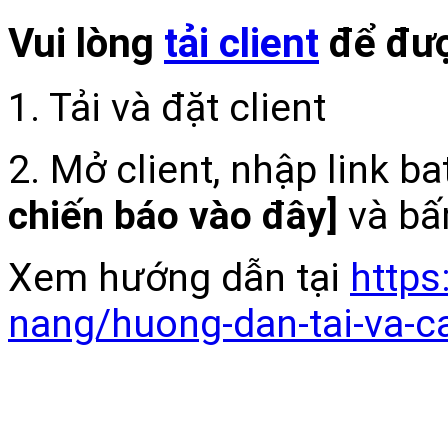
Vui lòng
tải client
để đượ
1. Tải và đặt client
2. Mở client, nhập link b
chiến báo vào đây]
và bấ
Xem hướng dẫn tại
https
nang/huong-dan-tai-va-c