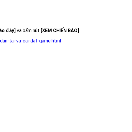
vào đây]
và bấm nút
[XEM CHIẾN BÁO]
dan-tai-va-cai-dat-game.html