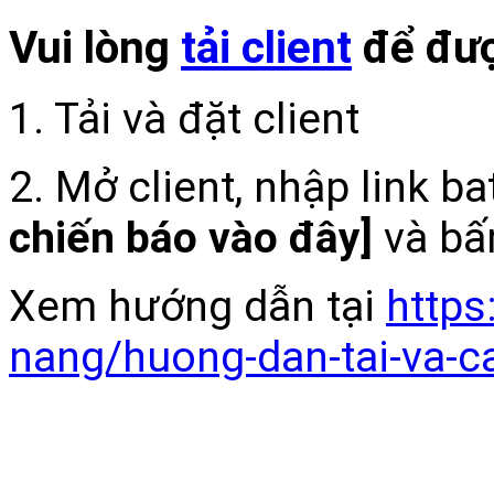
Vui lòng
tải client
để đượ
1. Tải và đặt client
2. Mở client, nhập link b
chiến báo vào đây]
và bấ
Xem hướng dẫn tại
https
nang/huong-dan-tai-va-c