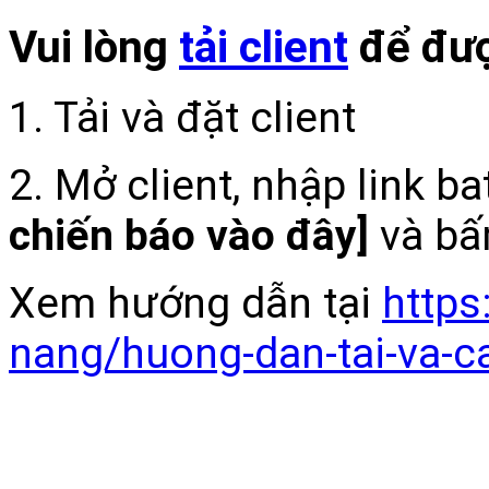
Vui lòng
tải client
để đượ
1. Tải và đặt client
2. Mở client, nhập link b
chiến báo vào đây]
và bấ
Xem hướng dẫn tại
https
nang/huong-dan-tai-va-c