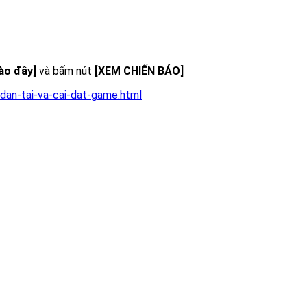
vào đây]
và bấm nút
[XEM CHIẾN BÁO]
dan-tai-va-cai-dat-game.html