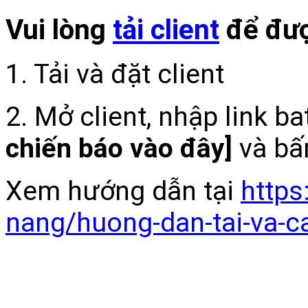
Vui lòng
tải client
để đượ
1. Tải và đặt client
2. Mở client, nhập link b
chiến báo vào đây]
và bấ
Xem hướng dẫn tại
https
nang/huong-dan-tai-va-c