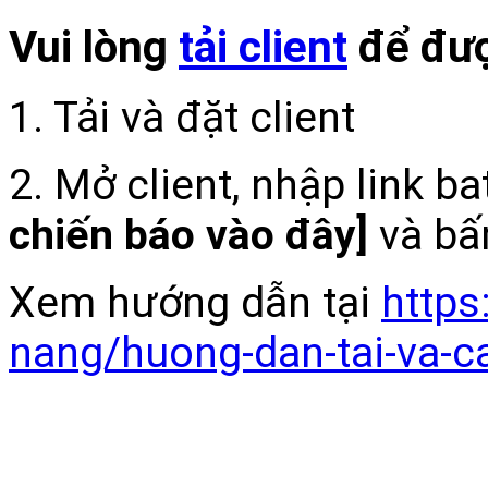
Vui lòng
tải client
để đượ
1. Tải và đặt client
2. Mở client, nhập link b
chiến báo vào đây]
và bấ
Xem hướng dẫn tại
https
nang/huong-dan-tai-va-c