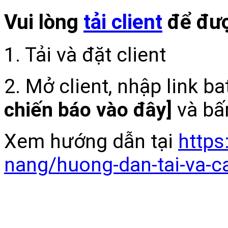
Vui lòng
tải client
để đượ
1. Tải và đặt client
2. Mở client, nhập link b
chiến báo vào đây]
và bấ
Xem hướng dẫn tại
https
nang/huong-dan-tai-va-c