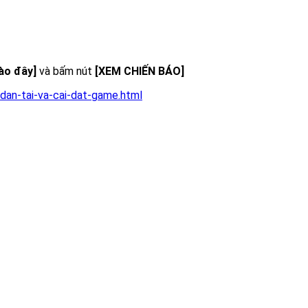
vào đây]
và bấm nút
[XEM CHIẾN BÁO]
dan-tai-va-cai-dat-game.html