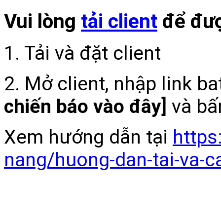
Vui lòng
tải client
để đượ
1. Tải và đặt client
2. Mở client, nhập link b
chiến báo vào đây]
và bấ
Xem hướng dẫn tại
https
nang/huong-dan-tai-va-c